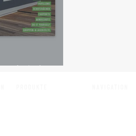
Katalog ist da!
en
Produkte
Navigation
Startseite
Vorzelte nach Maß
Unternehmen
Beistellzelte nach Maß
Produkte
Pavillons Camping
Angebote
Wohnwagen-Schutzdächer
Kontakt
Vorzelt-Schutzdächer
Jobs
Carports Camping
News
Windschutz Camping
Impressum