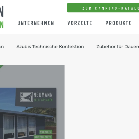
zum Camping-Katal
Unternehmen
Vorzelte
Produkte
nn
Azubis Technische Konfektion
Zubehör für Daue
and
Standvorzelte
eingezogene Vorzelte
freist