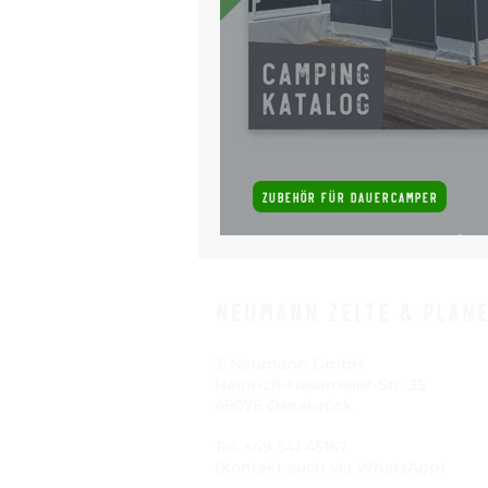
ZUBEHÖR FÜR DAUERCAMPER
Unser neuer Camping-
Neumann Zelte & Plan
J. Neumann GmbH
Heinrich-Hasemeier-Str. 35
49076 Osnabrück
Tel: +49 541 45167
(Kontakt auch via WhatsApp)