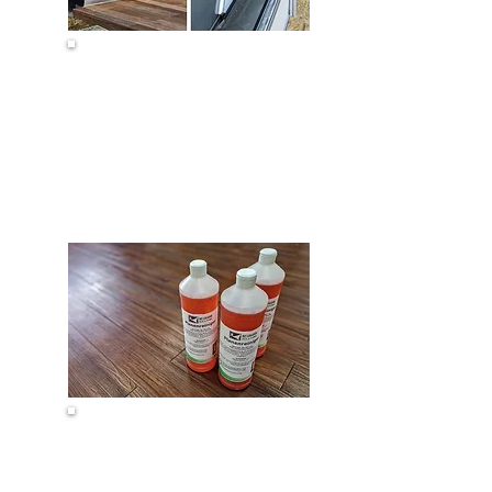
Wohnwagenschürze
&
Radkastenabdeckun
g
Pflegeprodukte