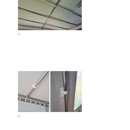
Kanäle für
Dachgestänge
Dach- & Seitenpads