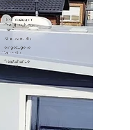
Dauercamper
Vorzelte
Referenzen im
Osnabrücker
Land
Standvorzelte
eingezogene
Vorzelte
freistehende
Vorzelte