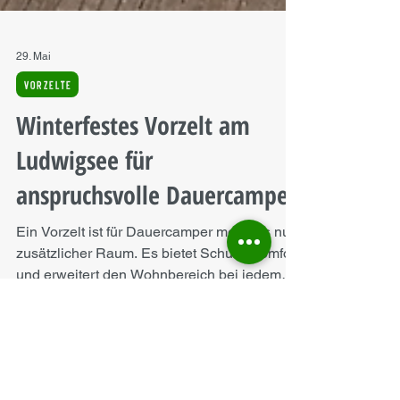
29. Mai
VORZELTE
Winterfestes Vorzelt am
Ludwigsee für
anspruchsvolle Dauercamper
Ein Vorzelt ist für Dauercamper mehr als nur
zusätzlicher Raum. Es bietet Schutz, Komfort
und erweitert den Wohnbereich bei jedem
Wetter. Am Ludwigsee wurde kürzlich ein
maßgefertigtes Vorzelt von Neumann Zelte
montiert, das speziell für Dauercamper mit
hohen Ansprüchen entwickelt wurde. Dieses