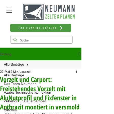
zum Camping-Katalog
Beitrag
Alle Beiträge
29. Mai
2 Min. Lesezeit
Alle Beiträge
Vorzelt und Carport:
Das Team Neumann
Freistehendes Vorzelt mit
Azubis Technische Konfektion
AluNutprofil und Fixfenster in
Zubehör für Dauercamper
Anthrazit montiert in versmold
Vorzelte