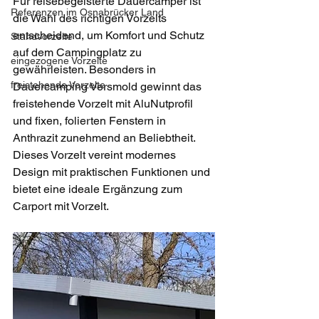
Für reisebegeisterte Dauercamper ist 
Referenzen im Osnabrücker Land
die Wahl des richtigen Vorzelts 
entscheidend, um Komfort und Schutz 
Standvorzelte
auf dem Campingplatz zu 
eingezogene Vorzelte
gewährleisten. Besonders in 
freistehende Vorzelte
Dauercamping Versmold gewinnt das 
freistehende Vorzelt mit AluNutprofil 
und fixen, folierten Fenstern in 
Anthrazit zunehmend an Beliebtheit. 
Dieses Vorzelt vereint modernes 
Design mit praktischen Funktionen und 
bietet eine ideale Ergänzung zum 
Carport mit Vorzelt.