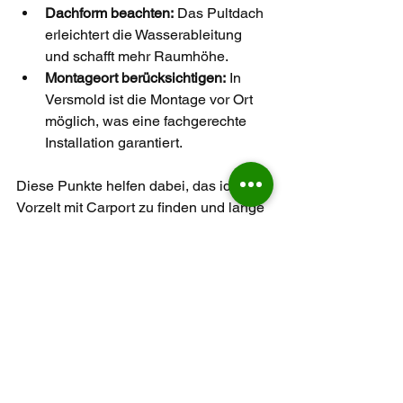
Dachform beachten:
 Das Pultdach 
erleichtert die Wasserableitung 
und schafft mehr Raumhöhe.
Montageort berücksichtigen:
 In 
Versmold ist die Montage vor Ort 
möglich, was eine fachgerechte 
Installation garantiert.
Diese Punkte helfen dabei, das ideale 
Vorzelt mit Carport zu finden und lange 
Freude daran zu haben.
Alu-Nutprofilgestänge
Vorzelt Typ 4
Vorzelt mit Carport
Pultdach
Fixfenster
Fenster anthrazit
Vorzelteingang windgeschützt
Dachüberstand
Versmold
Vorzelte
Standvorzelte